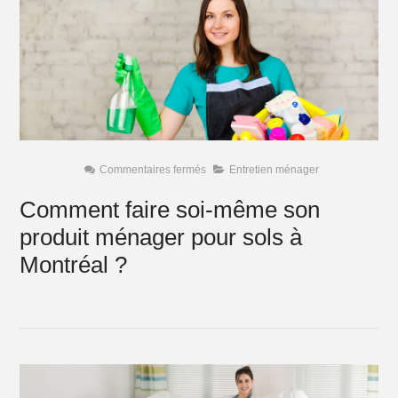
sur
Commentaires fermés
Entretien ménager
Comment
faire
Comment faire soi-même son
soi-
même
produit ménager pour sols à
son
produit
ménager
Montréal ?
pour
sols
à
Montréal
?