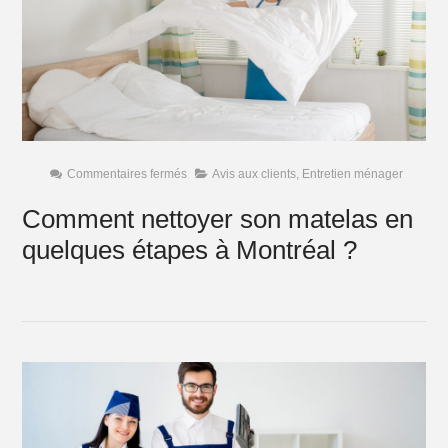
sur
Commentaires fermés
Avis aux clients
,
Entretien ménager
Comment
nettoyer
Comment nettoyer son matelas en
son
matelas
quelques étapes à Montréal ?
en
quelques
étapes
à
Montréal
?