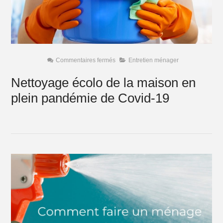
sur
Commentaires fermés
Entretien ménager
Nettoyage
écolo
Nettoyage écolo de la maison en
de
la
plein pandémie de Covid-19
maison
en
plein
pandémie
de
Covid-
19