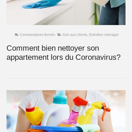
sur
Commentaires fermés
Avis aux clients
,
Entretien ménager
Comment
bien
Comment bien nettoyer son
nettoyer
son
appartement lors du Coronavirus?
appartement
lors
du
Coronavirus?