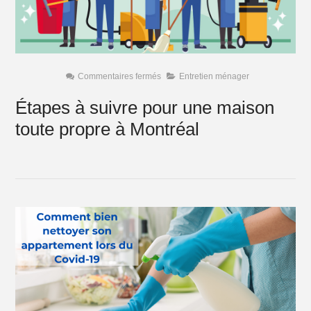
sur
Commentaires fermés
Entretien ménager
Étapes
à
Étapes à suivre pour une maison
suivre
pour
toute propre à Montréal
une
maison
toute
propre
à
Montréal