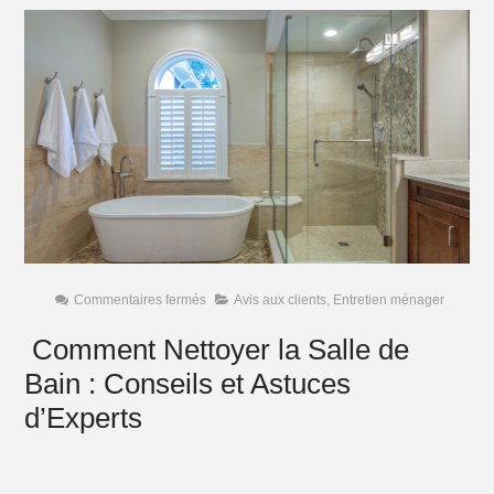
sur
Commentaires fermés
Avis aux clients
,
Entretien ménager
Comment
Nettoyer
Comment Nettoyer la Salle de
la
Salle
Bain : Conseils et Astuces
de
Bain
:
d’Experts
Conseils
et
Astuces
d’Experts