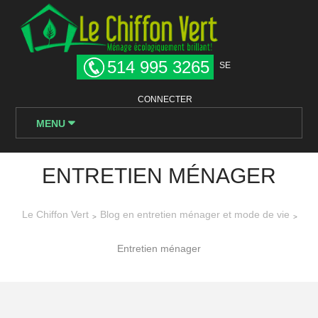
514 995 3265
SE
CONNECTER
MENU
ENTRETIEN MÉNAGER
Le Chiffon Vert
Blog en entretien ménager et mode de vie
>
>
Entretien ménager