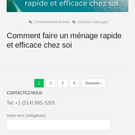
sur
Commentaires fermés
Entretien ménager
Comment
faire
Comment faire un ménage rapide
un
ménage
et efficace chez soi
rapide
et
efficace
chez
soi
1
2
3
4
Suivante ›
CONTACTEZ-NOUS
Tel:
+1 (514) 995-3265
Votre nom (obligatoire)