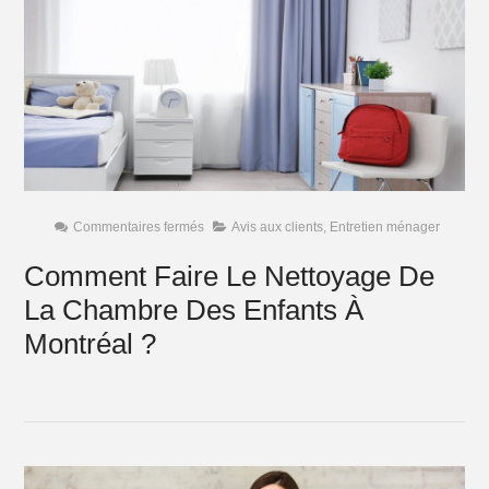
sur
Commentaires fermés
Avis aux clients
,
Entretien ménager
Comment
Faire
Comment Faire Le Nettoyage De
Le
Nettoyage
La Chambre Des Enfants À
De
La
Chambre
Montréal ?
Des
Enfants
À
Montréal
?