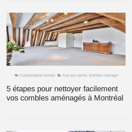
sur
Commentaires fermés
Avis aux clients
,
Entretien ménager
5
étapes
5 étapes pour nettoyer facilement
pour
nettoyer
vos combles aménagés à Montréal
facilement
vos
combles
aménagés
à
Montréal