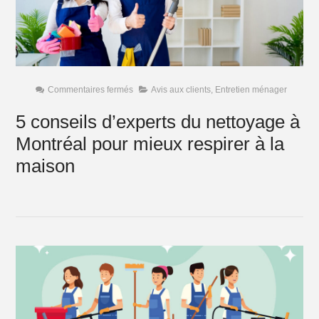
sur
Commentaires fermés
Avis aux clients
,
Entretien ménager
5
conseils
5 conseils d’experts du nettoyage à
d’experts
du
Montréal pour mieux respirer à la
nettoyage
à
Montréal
maison
pour
mieux
respirer
à
la
maison