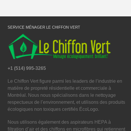
SERVICE MÉNAGER LE CHIFFON VERT
+1 (514) 995-3265
Le Chiffon Vert figure parmi les leaders de l’industrie en
matière de propreté résidentielle et commerciale à
Montréal. Nous nous spécialisons dans le nettoyage
respectueux de l’environnement, et utilisons des produits
écologiques non toxiques certifiés ÉcoLogo.
Nous utilisons également des aspirateurs HEPA à
filtration d’air et des chiffons en microfibres qui retiennent