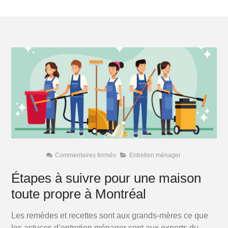
sur
Commentaires fermés
Entretien ménager
Étapes
à
Étapes à suivre pour une maison
suivre
pour
toute propre à Montréal
une
maison
toute
propre
Les remèdes et recettes sont aux grands-mères ce que
à
Montréal
les astuces d’entretien ménager sont aux experts du