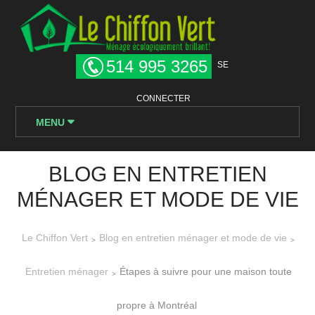
514 995 3265
SE
CONNECTER
MENU
BLOG EN ENTRETIEN
MÉNAGER ET MODE DE VIE
Le Chiffon Vert
Blog en entretien ménager et mode de vie
>
>
Entretien ménager
Étapes à suivre pour une maison toute
>
propre à Montréal