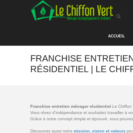
ACCUEIL
FRANCHISE ENTRETIE
RÉSIDENTIEL | LE CHI
Franchise entretien ménager résidentiel
Le Chiffon 
Vous rêvez d’indépendance et souhaitez travailler à v
Grâce à notre concept simple et éprouvé, vous pouve
Découvrez aussi notre
mission, vision et valeurs
pou