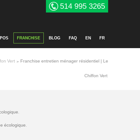
514 995 3265
OPOS
FRANCHISE
BLOG
FAQ
EN
FR
fon Vert
Franchise entretien ménager résidentiel | Le
>
Chiffon Vert
cologique.
e écologique.