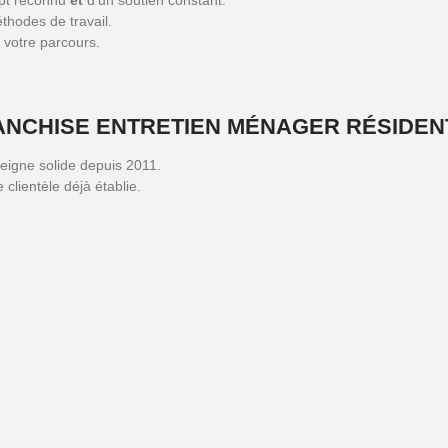
ept reconnu
et
d’un soutien constant.
thodes de travail.
 votre parcours.
ANCHISE ENTRETIEN MÉNAGER RÉSIDEN
seigne solide depuis 2011.
 clientèle déjà établie.