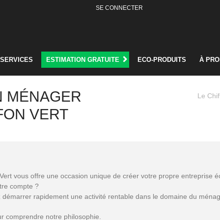
SE CONNECTER
SERVICES
ESTIMATION GRATUITE
ECO-PRODUITS
À PR
N MÉNAGER
Le Chif
FFON VERT
Vert vous offre une occasion unique de créer votre propre entreprise é
otre compte ?
z démarrer rapidement une activité rentable dans le domaine du ménag
r comprendre notre philosophie.