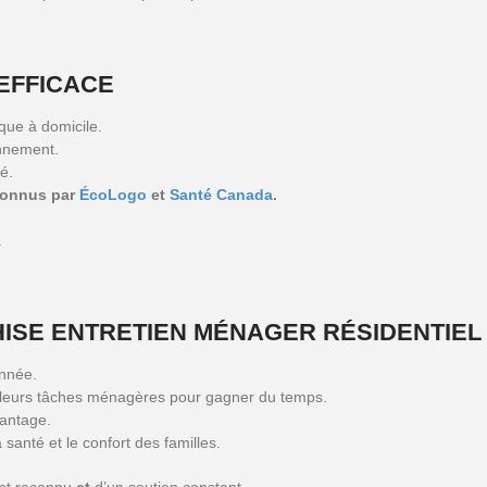
EFFICACE
que à domicile.
nnement.
é.
econnus par
ÉcoLogo
et
Santé Canada
.
.
ISE ENTRETIEN MÉNAGER RÉSIDENTIEL 
nnée.
r leurs tâches ménagères pour gagner du temps.
antage.
 santé et le confort des familles.