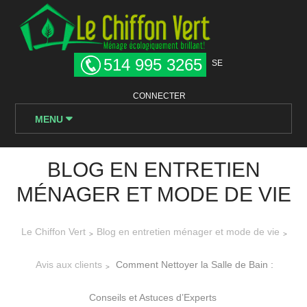
514 995 3265
SE
CONNECTER
MENU
BLOG EN ENTRETIEN
MÉNAGER ET MODE DE VIE
Le Chiffon Vert
Blog en entretien ménager et mode de vie
>
>
Avis aux clients
Comment Nettoyer la Salle de Bain :
>
Conseils et Astuces d’Experts