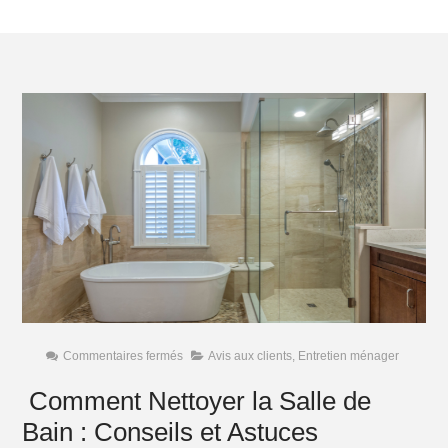
sur
Commentaires fermés
Avis aux clients
,
Entretien ménager
Comment
Nettoyer
Comment Nettoyer la Salle de
la
Salle
Bain : Conseils et Astuces
de
Bain