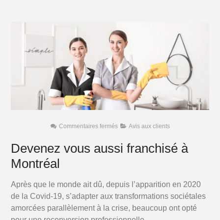
sur
Commentaires fermés
Avis aux clients
Devenez
vous
Devenez vous aussi franchisé à
aussi
franchisé
Montréal
à
Montréal
Après que le monde ait dû, depuis l’apparition en 2020
de la Covid-19, s’adapter aux transformations sociétales
amorcées parallèlement à la crise, beaucoup ont opté
pour une reconversion professionnelle.