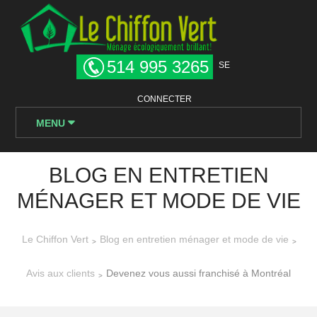
514 995 3265
SE
CONNECTER
MENU
BLOG EN ENTRETIEN
MÉNAGER ET MODE DE VIE
Le Chiffon Vert
Blog en entretien ménager et mode de vie
>
>
Avis aux clients
Devenez vous aussi franchisé à Montréal
>