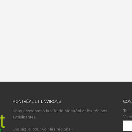
MONTRÉAL ET ENVIRONS
CON
Nous desservons la ville de Montréal et les régions
Tel:
avoisinantes.
Votre
Cliquez ici pour voir les régions :