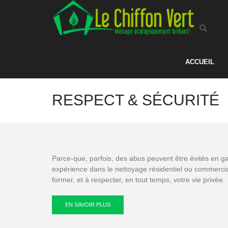
ACCUEIL
RESPECT & SÉCURITÉ
Parce-que, parfois, des abus peuvent être évités en gar
expérience dans le nettoyage résidentiel ou commercial
former, et à respecter, en tout temps, votre vie privée.
EN SAVOIR PLUS