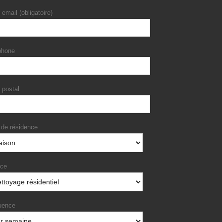
 email (obligatoire)
phone
 postal
 de résidence
ice
uence