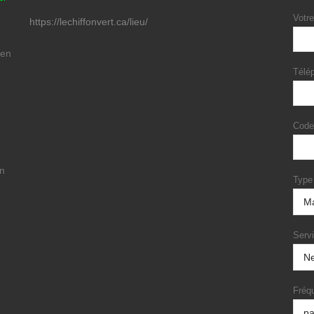
Votre
https://lechiffonvert.ca/lieu/
 en
Télé
Code
un
Type
Serv
Fréq