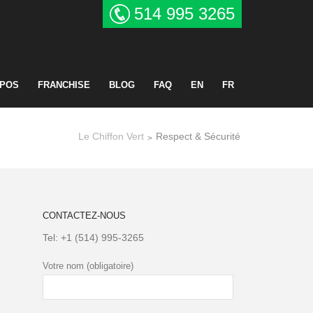
514 995 3265
OPOS
FRANCHISE
BLOG
FAQ
EN
FR
Le Chiffon Vert
Respect & Sécurité
>
CONTACTEZ-NOUS
Tel:
+1 (514) 995-3265
Votre nom (obligatoire)