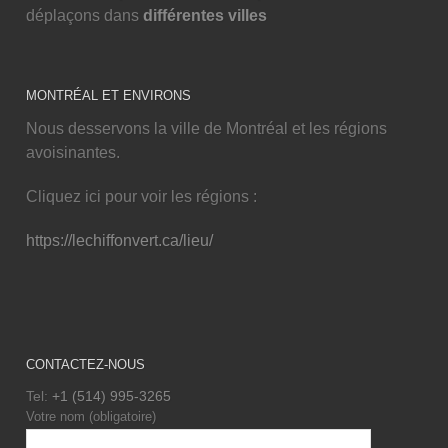
déplaçons dans
différentes villes
MONTRÉAL ET ENVIRONS
Nous desservons la ville de Montréal et les régions
avoisinantes.
Cliquez ici pour voir les régions :
https://lechiffonvert.ca/lieu/
CONTACTEZ-NOUS
Tel:
+1 (514) 995-3265
Votre nom (obligatoire)