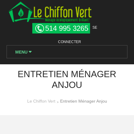
514 995 3265
SE
CONNECTER
MENU
ENTRETIEN MÉNAGER
ANJOU
Le Chiffon Vert
Entretien Ménager Anjou
>