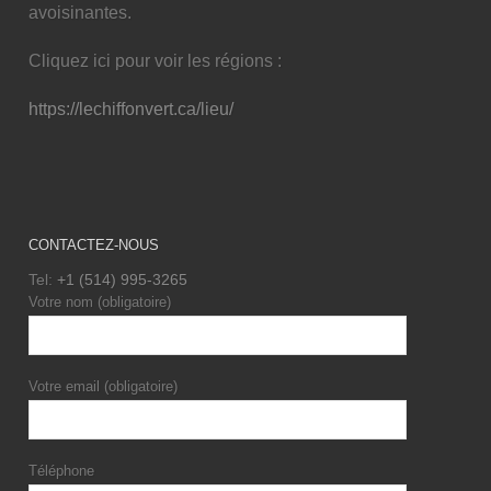
avoisinantes.
Cliquez ici pour voir les régions :
https://lechiffonvert.ca/lieu/
CONTACTEZ-NOUS
Tel:
+1 (514) 995-3265
Votre nom (obligatoire)
Votre email (obligatoire)
Téléphone