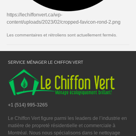
https://lechiffonvert.ca/wp-
content/uploads/2023/02/cropped-favicon-rond-2.png
Les commentaires et rétroliens sont actuellement fermés.
SERVICE MÉNAGER LE CHIFFON VERT
+1 (514) 995-3265
Le Chiffon Vert figure parmi les leaders de l’industrie en
matière de propreté résidentielle et commerciale à
Montréal. Nous nous spécialisons dans le nettoyage