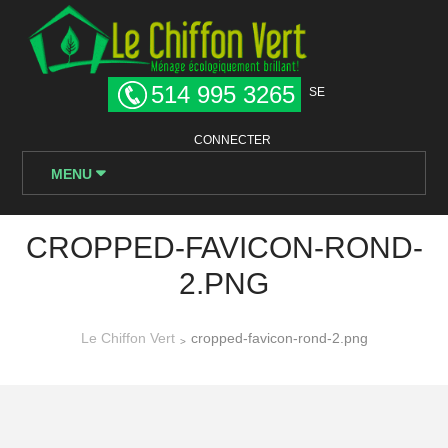
514 995 3265
SE
CONNECTER
MENU
CROPPED-FAVICON-ROND-
2.PNG
Le Chiffon Vert
cropped-favicon-rond-2.png
>