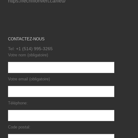
https://lechiffonvert.ca/lieu/
CONTACTEZ-NOUS
Tel:
+1 (514) 995-3265
Votre nom (obligatoire)
Votre email (obligatoire)
Téléphone:
Code postal: