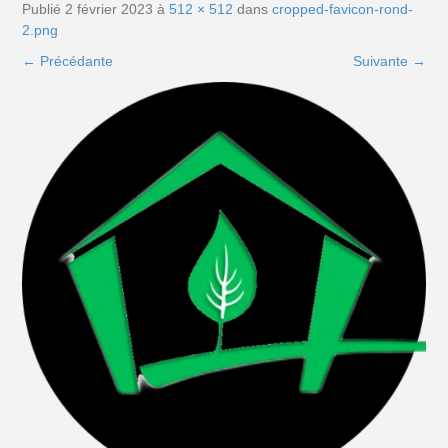
Publié
2 février 2023
à
512 × 512
dans
cropped-favicon-rond-
2.png
←
Précédante
Suivante
→