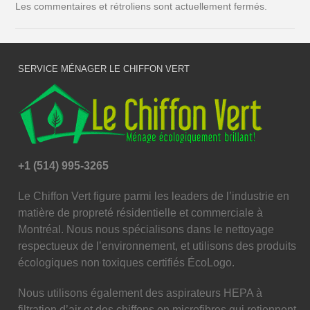
Les commentaires et rétroliens sont actuellement fermés.
SERVICE MÉNAGER LE CHIFFON VERT
+1 (514) 995-3265
Le Chiffon Vert figure parmi les leaders de l’industrie en
matière de propreté résidentielle et commerciale à
Montréal. Nous nous spécialisons dans le nettoyage
respectueux de l’environnement, et utilisons des produits
écologiques non toxiques certifiés ÉcoLogo.
Nous utilisons également des aspirateurs HEPA à
filtration d’air et des chiffons en microfibres qui retiennent