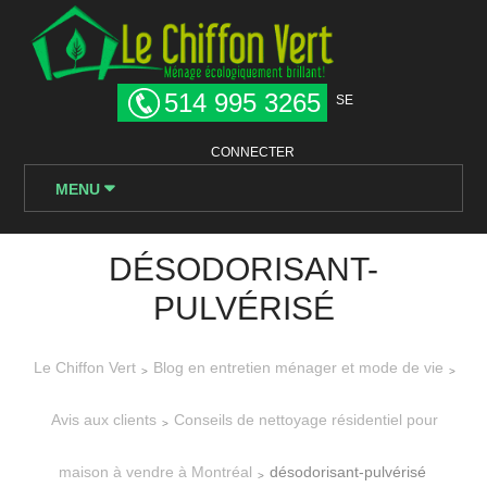
514 995 3265
SE
CONNECTER
MENU
DÉSODORISANT-
PULVÉRISÉ
Le Chiffon Vert
Blog en entretien ménager et mode de vie
>
>
Avis aux clients
Conseils de nettoyage résidentiel pour
>
maison à vendre à Montréal
désodorisant-pulvérisé
>