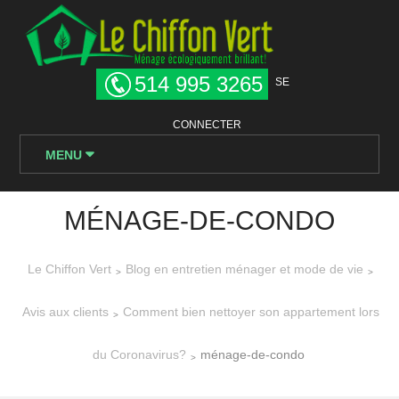
514 995 3265
SE
CONNECTER
MENU
MÉNAGE-DE-CONDO
Le Chiffon Vert
Blog en entretien ménager et mode de vie
>
>
Avis aux clients
Comment bien nettoyer son appartement lors
>
du Coronavirus?
ménage-de-condo
>