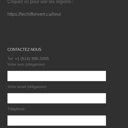
Cliquez ici pour voir les régions :
https://lechiffonvert.ca/lieu/
CONTACTEZ-NOUS
Tel:
+1 (514) 995-3265
Votre nom (obligatoire)
Votre email (obligatoire)
Téléphone: