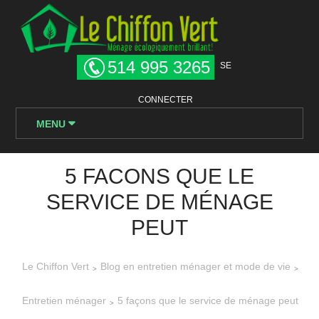
514 995 3265
SE
CONNECTER
MENU
5 FACONS QUE LE
SERVICE DE MÉNAGE
PEUT
Le Chiffon Vert
Blog en entretien ménager et mode de vie
>
>
Entretien ménager
5 façons que le service de ménage peut
>