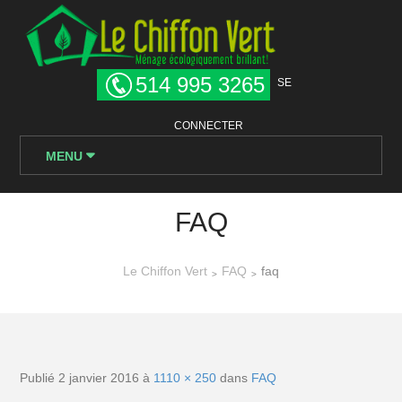
514 995 3265
SE
CONNECTER
MENU
FAQ
Le Chiffon Vert
FAQ
faq
>
>
Publié
2 janvier 2016
à
1110 × 250
dans
FAQ