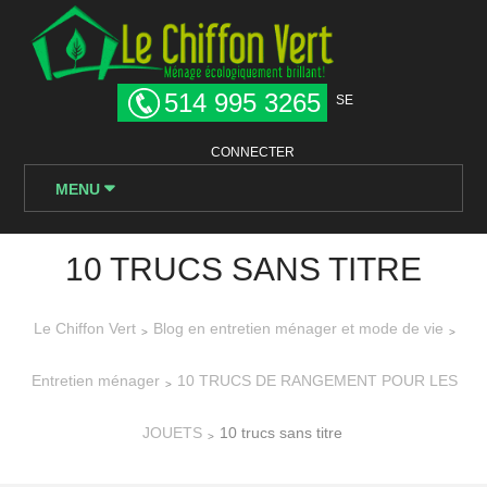
514 995 3265
SE
CONNECTER
MENU
10 TRUCS SANS TITRE
Le Chiffon Vert
Blog en entretien ménager et mode de vie
>
>
Entretien ménager
10 TRUCS DE RANGEMENT POUR LES
>
JOUETS
10 trucs sans titre
>