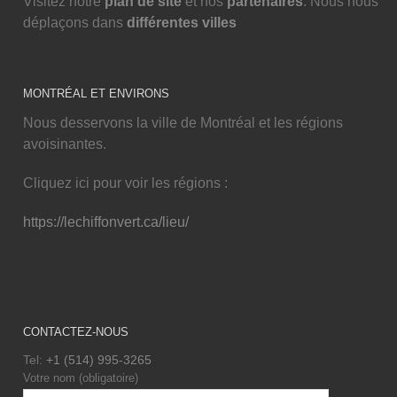
Visitez notre
plan de site
et nos
partenaires
. Nous nous
déplaçons dans
différentes villes
MONTRÉAL ET ENVIRONS
Nous desservons la ville de Montréal et les régions
avoisinantes.
Cliquez ici pour voir les régions :
https://lechiffonvert.ca/lieu/
CONTACTEZ-NOUS
Tel:
+1 (514) 995-3265
Votre nom (obligatoire)